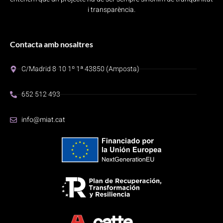
i transparència.
Contacta amb nosaltres
C/Madrid 8-10 1º 1ª 43850 (Amposta)
652 512 493
info@miat.cat